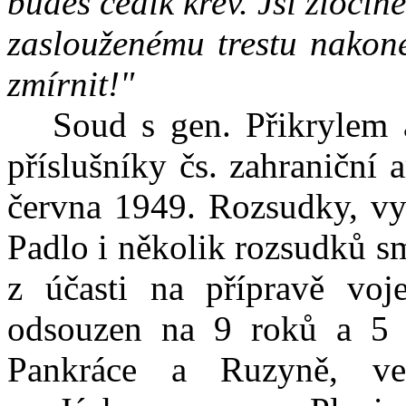
budeš cedik krev. Jsi zloči
zaslouženému trestu nakone
zmírnit!"
Soud s gen. Přikrylem a 
příslušníky čs. zahraniční
června 1949. Rozsudky, vyn
Padlo i několik rozsudků sm
z účasti na přípravě vo
odsouzen na 9 roků a 5 m
Pankráce a Ruzyně, v