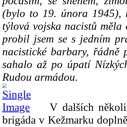
počasím, se sněhem, zimou
(bylo to 19. února 1945), 
týlová vojska nacistů měla
probil jsem se s jedním pr
nacistické barbary, řádně p
sahalo až po úpatí Nízkých
Rudou armádou.
V dalších několika
brigáda v Kežmarku doplně