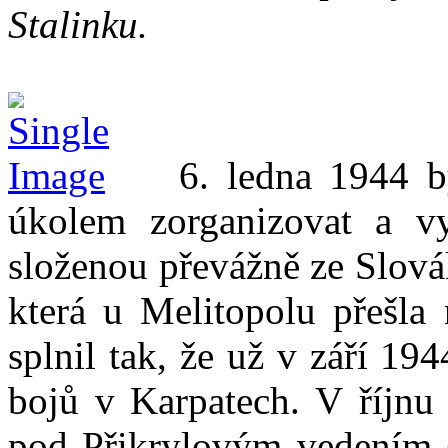
Stalinku.
6. ledna 1944 byl
úkolem zorganizovat a vyc
složenou převážně ze Slovák
která u Melitopolu přešla 
splnil tak, že už v září 1
bojů v Karpatech. V říjnu 
pod Přikrylovým vedením (