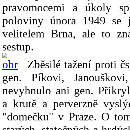
pravomocemi a úkoly spí
poloviny února 1949 se j
velitelem Brna, ale to zn
sestup.
Zběsilé tažení proti čs.
gen. Píkovi, Janouškovi
nevyhnulo ani gen. Přikryl
a krutě a perverzně vysl
"domečku" v Praze. O tom,
starých, statečných a hrdý