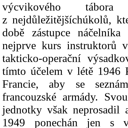
výcvikového tábor
z nejdůležitějšíchúkolů, k
době zástupce náčelníka 
nejprve kurs instruktorů 
takticko-operační výsadko
tímto účelem v létě 1946 P
Francie, aby se seznám
francouzské armády. Svo
jednotky však neprosadil 
1949 ponechán jen s ve