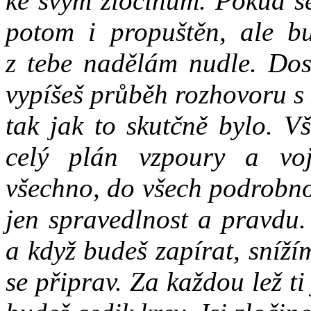
ke svým zločinům. Pokud se
potom i propuštěn, ale bu
z tebe nadělám nudle. Dos
vypíšeš průběh rozhovoru s 
tak jak to skutčně bylo. V
celý plán vzpoury a vo
všechno, do všech podrobn
jen spravedlnost a pravdu.
a když budeš zapírat, snížím
se připrav. Za každou lež ti