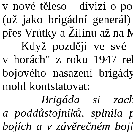
v nové těleso - divizi o p
(už jako brigádní generál)
přes Vrútky a Žilinu až na 
Když později ve své vz
v horách" z roku 1947 rek
bojového nasazení brigád
mohl kontstatovat:
Brigáda si zach
a poddůstojníků, splnila 
bojích a v závěrečném boji