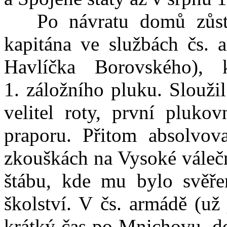
Po návratu domů zůstal
kapitána ve službách čs. 
Havlíčka Borovského), 
1. záložního pluku. Slouži
velitel roty, první plukov
praporu. Přitom absolvov
zkouškách na Vysoké válečn
štábu, kde mu bylo svěře
školství. V čs. armádě (už
krátký čas po Mnichovu, do