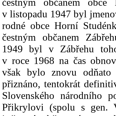
čestným občanem obce 
v listopadu 1947 byl jmen
rodné obce Horní Studénk
čestným občanem Zábřeh
1949 byl v Zábřehu toho
v roce 1968 na čas obnov
však bylo znovu odňato 
přiznáno, tentokrát definit
Slovenského národního p
Přikrylovi (spolu s gen. 