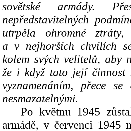
sovětské armády. Př
nepředstavitelných podmín
utrpěla ohromné ztráty,
a v nejhorších chvílích 
kolem svých velitelů, aby 
že i když tato její činnos
vyznamenáním, přece se č
nesmazatelnými.
Po květnu 1945 zůstal g
armádě, v červenci 1945 na