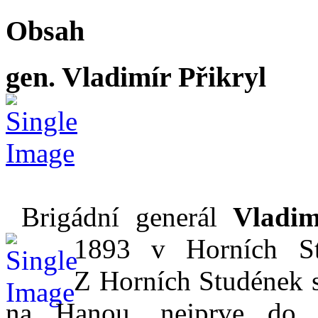
Obsah
gen. Vladimír Přikryl
Brigádní generál
Vladim
1893 v Horních
S
Z Horních Studének s
na Hanou, nejprve do 