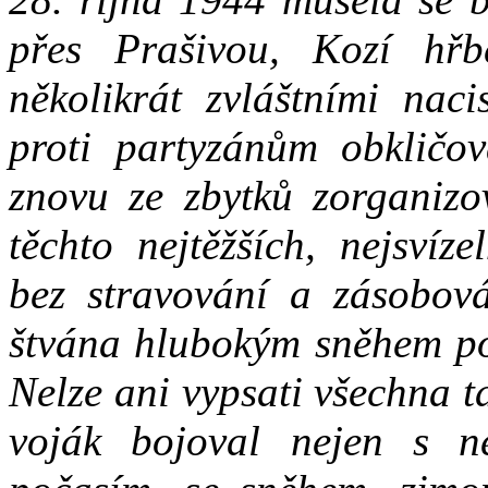
přes Prašivou, Kozí hř
několikrát zvláštními naci
proti partyzánům obkličov
znovu ze zbytků zorganizo
těchto nejtěžších, nejsvíz
bez stravování a zásobová
štvána hlubokým sněhem po 
Nelze ani vypsati všechna t
voják bojoval nejen s ne