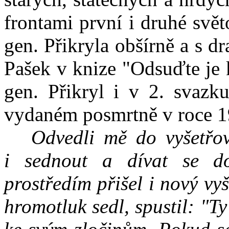
frontami první i druhé svě
gen. Přikryla obšírně a s d
Pašek v knize "Odsuďte je 
gen. Přikryl i v 2. svazk
vydaném posmrtně v roce 1
Odvedli mě do vyšetřov
i sednout a dívat se d
prostředím přišel i nový vyš
hromotluk sedl, spustil: "Ty