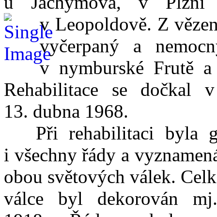
u Jáchymova, v Plzni
v Leopoldově.
Z vězen
vyčerpaný a nemocn
v nymburské Frutě a 
Rehabilitace se dočkal 
13. dubna 1968.
Při rehabilitaci byla ge
i všechny řády a vyznamenán
obou světových válek. Celk
válce byl dekorován mj