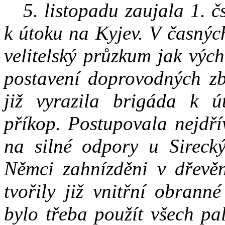
5. listopadu zaujala 1. 
k útoku na Kyjev. V časnýc
velitelský průzkum jak výc
postavení doprovodných zb
již vyrazila brigáda k ú
příkop. Postupovala nejdří
na silné odpory u Sirecký
Němci zahnízděni v dřevěn
tvořily již vnitřní obrann
bylo třeba použít všech pa