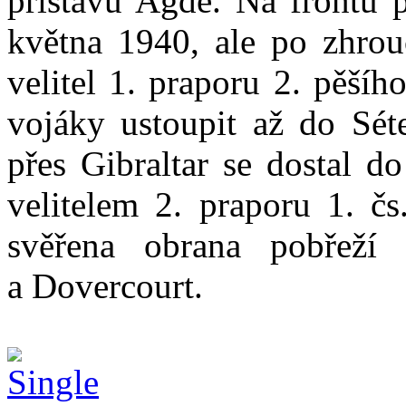
přístavu Agde. Na frontu 
května 1940, ale po zhrou
velitel 1. praporu 2. pěší
vojáky ustoupit až do Sé
přes Gibraltar se dostal d
velitelem 2. praporu 1. č
svěřena obrana pobřeží 
a Dovercourt.