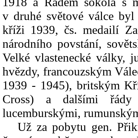
1918 a Řádem sokola s me
v druhé světové válce byl
kříži 1939, čs. medailí Z
národního povstání, sov
Velké vlastenecké války, 
hvězdy, francouzským Vále
1939 - 1945), britským Kří
Cross) a dalšími řády
lucemburskými, rumunským
Už za pobytu gen. Přikr