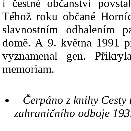
i čestné občanství povsta
Téhož roku občané Horníc
slavnostním odhalením 
domě. A 9. května 1991 pr
vyznamenal gen. Přikry
memoriam.
Čerpáno z knihy Cesty 
zahraničního odboje 193