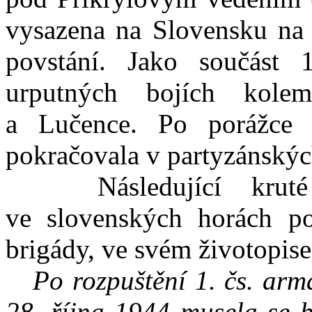
vysazena na Slovensku n
povstání. Jako součást 
urputných bojích kole
a Lučence. Po porážce p
pokračovala v partyzánskýc
Následující kruté m
ve slovenských horách pop
brigády, ve svém životopise
Po rozpuštění 1. čs. ar
28. října 1944 musela se br