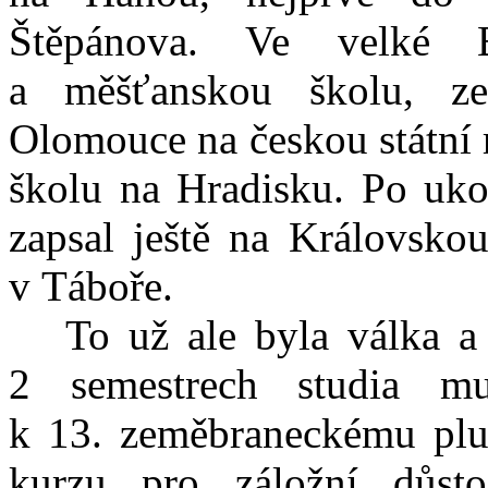
Štěpánova. Ve velké B
a měšťanskou školu, z
Olomouce na českou státní 
školu na Hradisku. Po uko
zapsal ještě na Královsko
v Táboře.
To už ale byla válka a d
2 semestrech studia m
k 13. zeměbraneckému plu
kurzu pro záložní důs