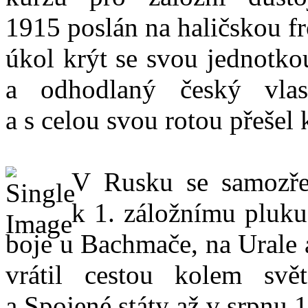
1915 poslán na haličskou fr
úkol krýt se svou jednotko
a odhodlaný český vlast
a s celou svou rotou přešel
V Rusku se samozřej
k 1. záložnímu pluku
boje u Bachmače, na Urale a
vrátil cestou kolem svě
a Spojené státy až v srpnu 