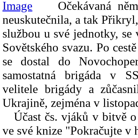
Očekávaná německ
neuskutečnila, a tak Přikry
službou u své jednotky, se
Sovětského svazu. Po cestě 
se dostal do Novochoper
samostatná brigáda v S
velitele brigády a zůčasn
Ukrajině, zejména v listopa
Účast čs. vjáků v bitvě o 
ve své knize "Pokračujte v 