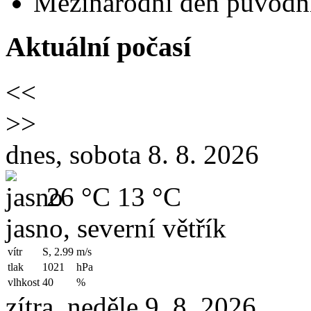
Mezinárodní den původní
Aktuální počasí
<<
>>
dnes, sobota 8. 8. 2026
26 °C
13 °C
jasno, severní větřík
vítr
S, 2.99
m/s
tlak
1021
hPa
vlhkost
40
%
zítra, neděle 9. 8. 2026