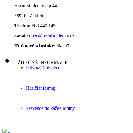
Horní Studénky č.p.44
789 01 Zábřeh
Telefon:
583 440 145
e-mail:
obec@hornistudenky.cz
ID datové schránky:
4kaar7i
UŽITEČNÉ INFORMACE
Krizový štáb obce
Hasiči informují
Prevence do každé rodiny