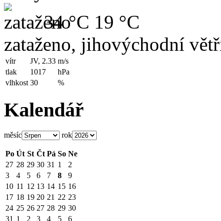
34 °C
19 °C
zataženo, jihovýchodní větř
vítr
JV, 2.33
m/s
tlak
1017
hPa
vlhkost
30
%
Kalendář
měsíc
rok
Po
Út
St
Čt
Pá
So
Ne
27
28
29
30
31
1
2
3
4
5
6
7
8
9
10
11
12
13
14
15
16
17
18
19
20
21
22
23
24
25
26
27
28
29
30
31
1
2
3
4
5
6