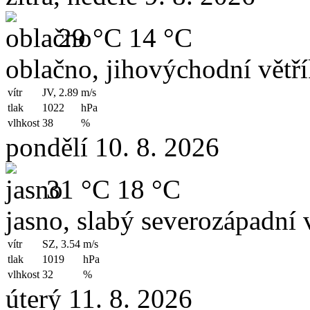
29 °C
14 °C
oblačno, jihovýchodní větř
vítr
JV, 2.89
m/s
tlak
1022
hPa
vlhkost
38
%
pondělí 10. 8. 2026
31 °C
18 °C
jasno, slabý severozápadní v
vítr
SZ, 3.54
m/s
tlak
1019
hPa
vlhkost
32
%
úterý 11. 8. 2026