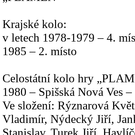
Krajské kolo:
v letech 1978-1979 – 4. mí
1985 – 2. místo
Celostátní kolo hry „PLA
1980 – Spišská Nová Ves – 
Ve složení: Rýznarová Kvě
Vladimír, Nýdecký Jiří, Jan
Stanislav, Turek Jiří, Havlíč