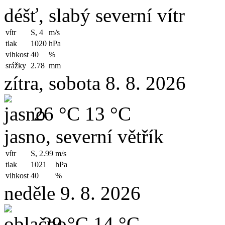
déšť, slabý severní vítr
vítr
S, 4
m/s
tlak
1020
hPa
vlhkost
40
%
srážky
2.78
mm
zítra, sobota 8. 8. 2026
26 °C
13 °C
jasno, severní větřík
vítr
S, 2.99
m/s
tlak
1021
hPa
vlhkost
40
%
neděle 9. 8. 2026
29 °C
14 °C