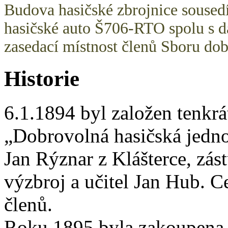
Budova hasičské zbrojnice sousedí
hasičské auto Š706-RTO spolu s da
zasedací místnost členů Sboru do
Historie
6.1.1894 byl založen tenkrá
„Dobrovolná hasičská jedno
Jan Rýznar z Klášterce, zás
výzbroj a učitel Jan Hub. C
členů.
Roku 1895 byla zakoupena r