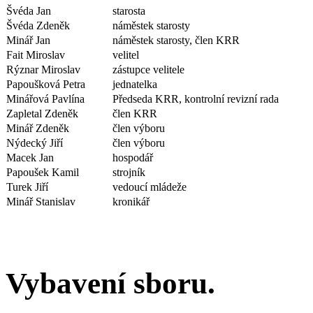
Švéda Jan
starosta
Švéda Zdeněk
náměstek starosty
Minář Jan
náměstek starosty, člen KRR
Fait Miroslav
velitel
Rýznar Miroslav
zástupce velitele
Papoušková Petra
jednatelka
Minářová Pavlína
Předseda KRR, kontrolní revizní rada
Zapletal Zdeněk
člen KRR
Minář Zdeněk
člen výboru
Nýdecký Jiří
člen výboru
Macek Jan
hospodář
Papoušek Kamil
strojník
Turek Jiří
vedoucí mládeže
Minář Stanislav
kronikář
Vybavení sboru.