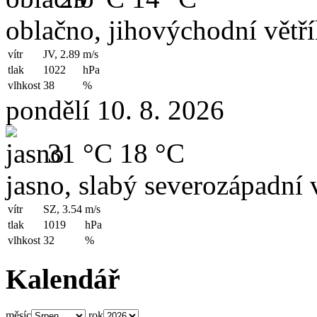
oblačno, jihovýchodní větř
vítr
JV, 2.89
m/s
tlak
1022
hPa
vlhkost
38
%
pondělí 10. 8. 2026
31 °C
18 °C
jasno, slabý severozápadní v
vítr
SZ, 3.54
m/s
tlak
1019
hPa
vlhkost
32
%
Kalendář
měsíc
rok