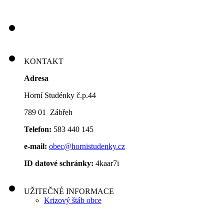
KONTAKT
Adresa
Horní Studénky č.p.44
789 01 Zábřeh
Telefon:
583 440 145
e-mail:
obec@hornistudenky.cz
ID datové schránky:
4kaar7i
UŽITEČNÉ INFORMACE
Krizový štáb obce