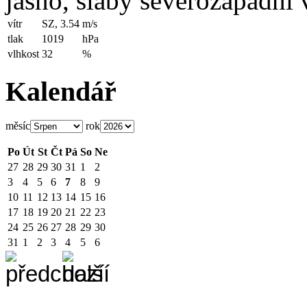
jasno, slabý severozápadní v
vítr
SZ, 3.54
m/s
tlak
1019
hPa
vlhkost
32
%
Kalendář
měsíc
rok
Po
Út
St
Čt
Pá
So
Ne
27
28
29
30
31
1
2
3
4
5
6
7
8
9
10
11
12
13
14
15
16
17
18
19
20
21
22
23
24
25
26
27
28
29
30
31
1
2
3
4
5
6