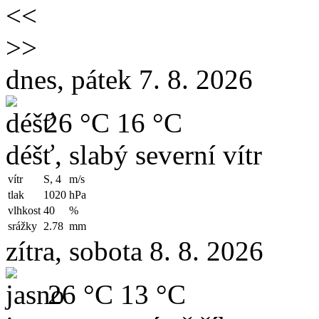
<<
>>
dnes, pátek 7. 8. 2026
26 °C
16 °C
déšť, slabý severní vítr
vítr
S, 4
m/s
tlak
1020
hPa
vlhkost
40
%
srážky
2.78
mm
zítra, sobota 8. 8. 2026
26 °C
13 °C