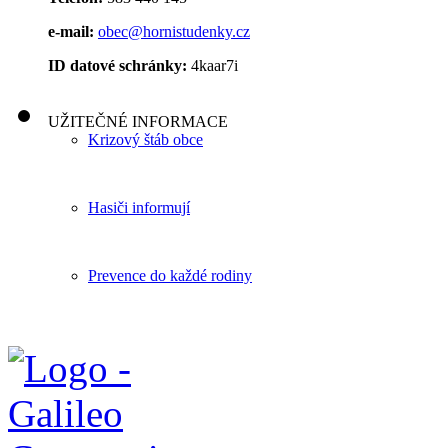
e-mail:
obec@hornistudenky.cz
ID datové schránky:
4kaar7i
UŽITEČNÉ INFORMACE
Krizový štáb obce
Hasiči informují
Prevence do každé rodiny