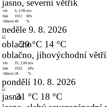
jasno, severní větřík
vítr
S, 2.99
m/s
tlak
1021
hPa
vlhkost
40
%
neděle 9. 8. 2026
29 °C
14 °C
oblačno, jihovýchodní větř
vítr
JV, 2.89
m/s
tlak
1022
hPa
vlhkost
38
%
pondělí 10. 8. 2026
31 °C
18 °C