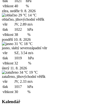
tlak
1021
hPa
vlhkost
40
%
zítra, neděle 9. 8. 2026
29 °C
14 °C
oblačno, jihovýchodní větřík
vítr
JV, 2.89
m/s
tlak
1022
hPa
vlhkost
38
%
pondělí 10. 8. 2026
31 °C
18 °C
jasno, slabý severozápadní vítr
vítr
SZ, 3.54
m/s
tlak
1019
hPa
vlhkost
32
%
úterý 11. 8. 2026
34 °C
19 °C
zataženo, jihovýchodní větřík
vítr
JV, 2.33
m/s
tlak
1017
hPa
vlhkost
30
%
Kalendář