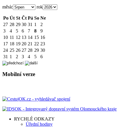
měsíc
rok
Po
Út
St
Čt
Pá
So
Ne
27
28
29
30
31
1
2
3
4
5
6
7
8
9
10
11
12
13
14
15
16
17
18
19
20
21
22
23
24
25
26
27
28
29
30
31
1
2
3
4
5
6
Mobilní verze
RYCHLÉ ODKAZY
Úřední hodiny