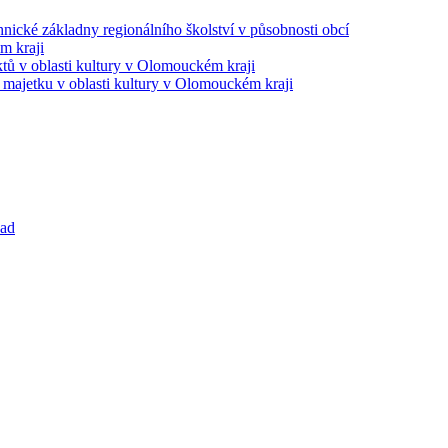
ické základny regionálního školství v působnosti obcí
m kraji
ktů v oblasti kultury v Olomouckém kraji
majetku v oblasti kultury v Olomouckém kraji
pad