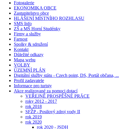
Fotogalerie
EKONOMIKA OBCE
Zastupitelstvo obce
HLÁŠENÍ MÍSTNÍHO ROZHLASU
SMS Info
ZŠ a MŠ Horní Studénky
Firmy a služby
Farnost
Spolky & sdružení
Kontakt
Důležité odkazy
Mapa webu
VOLBY
ÚZEMNÍ PLÁN
Digitální služby státu - Czech point, DS, Portál občana, ...
Profil zadavatele
Informace pro turisty
Akce realizované za pomoci dotací
VEŘEJNĚ PROSPĚŠNÉ PRÁCE
roky 2012 - 2017
rok 2018
SFŽP - Posilový zdroj vody II
rok 2019
rok 2020
rok 2020 - JSDH