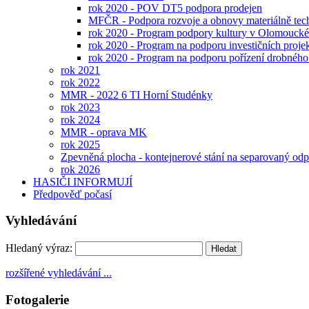
rok 2020 - POV DT5 podpora prodejen
MFČR - Podpora rozvoje a obnovy materiálně techn
rok 2020 - Program podpory kultury v Olomoucké
rok 2020 - Program na podporu investičních proje
rok 2020 - Program na podporu pořízení drobného 
rok 2021
rok 2022
MMR - 2022 6 TI Horní Studénky
rok 2023
rok 2024
MMR - oprava MK
rok 2025
Zpevněná plocha - kontejnerové stání na separovaný od
rok 2026
HASIČI INFORMUJÍ
Předpověď počasí
Vyhledávání
Hledaný výraz:
rozšířené vyhledávání ...
Fotogalerie