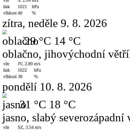
vítr
S, 2.99
m/s
tlak
1021
hPa
vlhkost
40
%
zítra, neděle 9. 8. 2026
29 °C
14 °C
oblačno, jihovýchodní větř
vítr
JV, 2.89
m/s
tlak
1022
hPa
vlhkost
38
%
pondělí 10. 8. 2026
31 °C
18 °C
jasno, slabý severozápadní v
vítr
SZ, 3.54
m/s