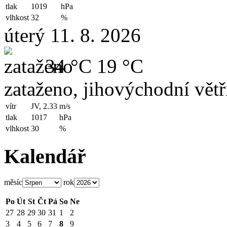
tlak
1019
hPa
vlhkost
32
%
úterý 11. 8. 2026
34 °C
19 °C
zataženo, jihovýchodní větř
vítr
JV, 2.33
m/s
tlak
1017
hPa
vlhkost
30
%
Kalendář
měsíc
rok
Po
Út
St
Čt
Pá
So
Ne
27
28
29
30
31
1
2
3
4
5
6
7
8
9