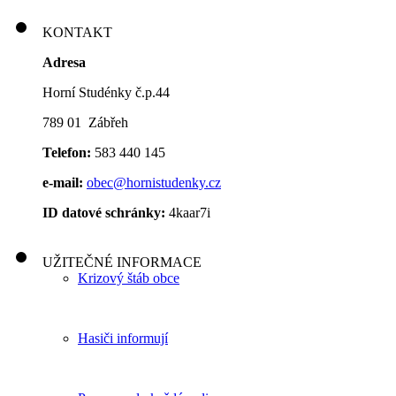
KONTAKT
Adresa
Horní Studénky č.p.44
789 01 Zábřeh
Telefon:
583 440 145
e-mail:
obec@hornistudenky.cz
ID datové schránky:
4kaar7i
UŽITEČNÉ INFORMACE
Krizový štáb obce
Hasiči informují