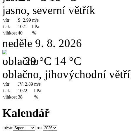
jasno, severní větřík
vítr
S, 2.99
m/s
tlak
1021
hPa
vlhkost
40
%
neděle 9. 8. 2026
29 °C
14 °C
oblačno, jihovýchodní větř
vítr
JV, 2.89
m/s
tlak
1022
hPa
vlhkost
38
%
Kalendář
měsíc
rok