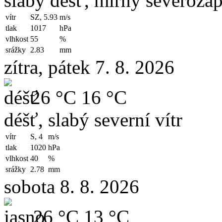
slabý déšť, mírný severozáp
vítr
SZ, 5.93
m/s
tlak
1017
hPa
vlhkost
55
%
srážky
2.83
mm
zítra, pátek 7. 8. 2026
26 °C
16 °C
déšť, slabý severní vítr
vítr
S, 4
m/s
tlak
1020
hPa
vlhkost
40
%
srážky
2.78
mm
sobota 8. 8. 2026
26 °C
13 °C