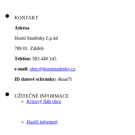
KONTAKT
Adresa
Horní Studénky č.p.44
789 01 Zábřeh
Telefon:
583 440 145
e-mail:
obec@hornistudenky.cz
ID datové schránky:
4kaar7i
UŽITEČNÉ INFORMACE
Krizový štáb obce
Hasiči informují