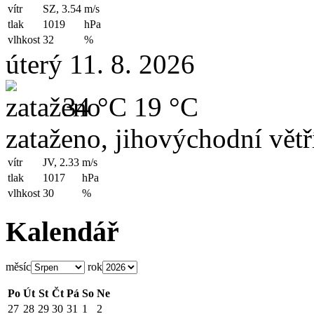
vítr
SZ, 3.54
m/s
tlak
1019
hPa
vlhkost
32
%
úterý 11. 8. 2026
34 °C
19 °C
zataženo, jihovýchodní větř
vítr
JV, 2.33
m/s
tlak
1017
hPa
vlhkost
30
%
Kalendář
měsíc
rok
Po
Út
St
Čt
Pá
So
Ne
27
28
29
30
31
1
2