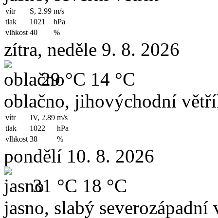
vítr
S, 2.99
m/s
tlak
1021
hPa
vlhkost
40
%
zítra, neděle 9. 8. 2026
29 °C
14 °C
oblačno, jihovýchodní větř
vítr
JV, 2.89
m/s
tlak
1022
hPa
vlhkost
38
%
pondělí 10. 8. 2026
31 °C
18 °C
jasno, slabý severozápadní v