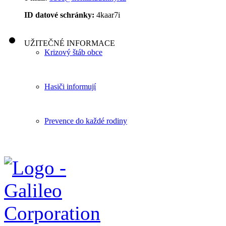
ID datové schránky:
4kaar7i
UŽITEČNÉ INFORMACE
Krizový štáb obce
Hasiči informují
Prevence do každé rodiny