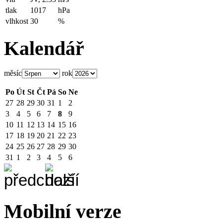
tlak
1017
hPa
vlhkost
30
%
Kalendář
měsíc
rok
Po
Út
St
Čt
Pá
So
Ne
27
28
29
30
31
1
2
3
4
5
6
7
8
9
10
11
12
13
14
15
16
17
18
19
20
21
22
23
24
25
26
27
28
29
30
31
1
2
3
4
5
6
Mobilní verze