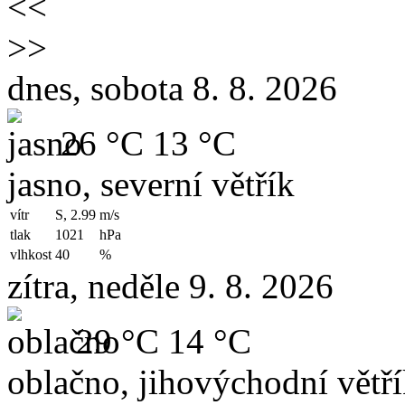
<<
>>
dnes, sobota 8. 8. 2026
26 °C
13 °C
jasno, severní větřík
vítr
S, 2.99
m/s
tlak
1021
hPa
vlhkost
40
%
zítra, neděle 9. 8. 2026
29 °C
14 °C
oblačno, jihovýchodní větř