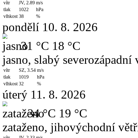
vítr
JV, 2.89
m/s
tlak
1022
hPa
vlhkost
38
%
pondělí 10. 8. 2026
31 °C
18 °C
jasno, slabý severozápadní v
vítr
SZ, 3.54
m/s
tlak
1019
hPa
vlhkost
32
%
úterý 11. 8. 2026
34 °C
19 °C
zataženo, jihovýchodní větř
vítr
JV, 2.33
m/s