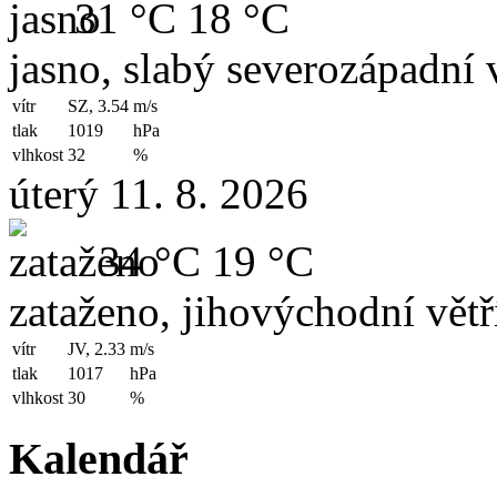
31 °C
18 °C
jasno, slabý severozápadní v
vítr
SZ, 3.54
m/s
tlak
1019
hPa
vlhkost
32
%
úterý 11. 8. 2026
34 °C
19 °C
zataženo, jihovýchodní větř
vítr
JV, 2.33
m/s
tlak
1017
hPa
vlhkost
30
%
Kalendář