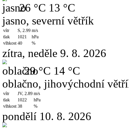
26 °C
13 °C
jasno, severní větřík
vítr
S, 2.99
m/s
tlak
1021
hPa
vlhkost
40
%
zítra, neděle 9. 8. 2026
29 °C
14 °C
oblačno, jihovýchodní větř
vítr
JV, 2.89
m/s
tlak
1022
hPa
vlhkost
38
%
pondělí 10. 8. 2026