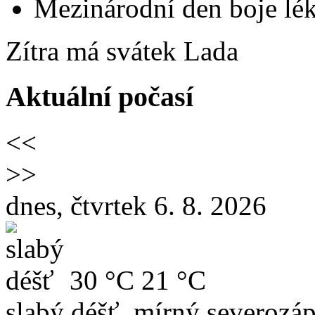
Mezinárodní den boje lék
Zítra má svátek
Lada
Aktuální počasí
<<
>>
dnes, čtvrtek 6. 8. 2026
30 °C
21 °C
slabý déšť, mírný severozáp