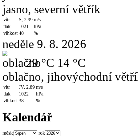
jasno, severní větřík
vítr
S, 2.99
m/s
tlak
1021
hPa
vlhkost
40
%
neděle 9. 8. 2026
29 °C
14 °C
oblačno, jihovýchodní větř
vítr
JV, 2.89
m/s
tlak
1022
hPa
vlhkost
38
%
Kalendář
měsíc
rok