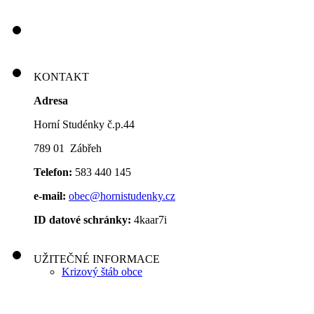
KONTAKT
Adresa
Horní Studénky č.p.44
789 01 Zábřeh
Telefon:
583 440 145
e-mail:
obec@hornistudenky.cz
ID datové schránky:
4kaar7i
UŽITEČNÉ INFORMACE
Krizový štáb obce