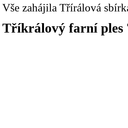
Vše zahájila Třírálová sbírka
Tříkrálový farní ples