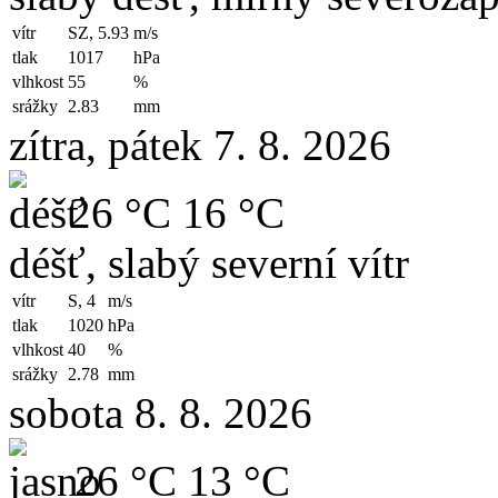
vítr
SZ, 5.93
m/s
tlak
1017
hPa
vlhkost
55
%
srážky
2.83
mm
zítra, pátek 7. 8. 2026
26 °C
16 °C
déšť, slabý severní vítr
vítr
S, 4
m/s
tlak
1020
hPa
vlhkost
40
%
srážky
2.78
mm
sobota 8. 8. 2026
26 °C
13 °C