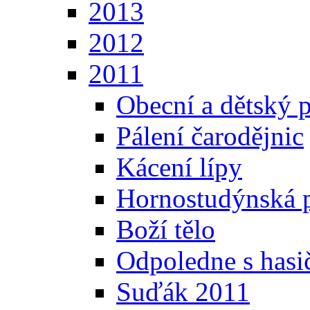
2013
2012
2011
Obecní a dětský p
Pálení čarodějnic
Kácení lípy
Hornostudýnská 
Boží tělo
Odpoledne s hasi
Suďák 2011