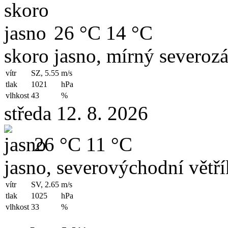
26 °C
14 °C
skoro jasno, mírný severozá
vítr
SZ, 5.55
m/s
tlak
1021
hPa
vlhkost
43
%
středa 12. 8. 2026
26 °C
11 °C
jasno, severovýchodní větří
vítr
SV, 2.65
m/s
tlak
1025
hPa
vlhkost
33
%