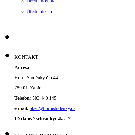
Úřední hodiny
Úřední deska
KONTAKT
Adresa
Horní Studénky č.p.44
789 01 Zábřeh
Telefon:
583 440 145
e-mail:
obec@hornistudenky.cz
ID datové schránky:
4kaar7i