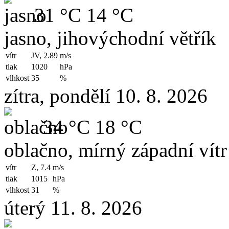
31 °C
14 °C
jasno, jihovýchodní větřík
vítr
JV, 2.89
m/s
tlak
1020
hPa
vlhkost
35
%
zítra, pondělí 10. 8. 2026
34 °C
18 °C
oblačno, mírný západní vítr
vítr
Z, 7.4
m/s
tlak
1015
hPa
vlhkost
31
%
úterý 11. 8. 2026