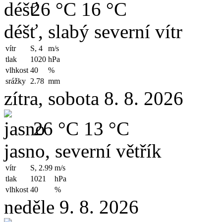
26 °C
16 °C
déšť, slabý severní vítr
vítr
S, 4
m/s
tlak
1020
hPa
vlhkost
40
%
srážky
2.78
mm
zítra, sobota 8. 8. 2026
26 °C
13 °C
jasno, severní větřík
vítr
S, 2.99
m/s
tlak
1021
hPa
vlhkost
40
%
neděle 9. 8. 2026