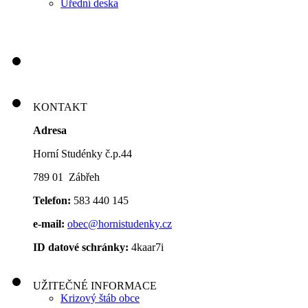
Úřední deska
KONTAKT
Adresa
Horní Studénky č.p.44
789 01 Zábřeh
Telefon:
583 440 145
e-mail:
obec@hornistudenky.cz
ID datové schránky:
4kaar7i
UŽITEČNÉ INFORMACE
Krizový štáb obce