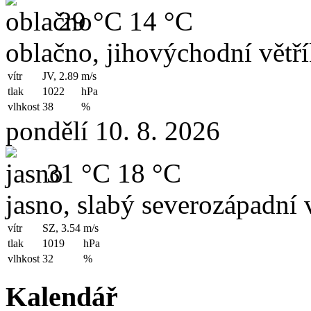
29 °C
14 °C
oblačno, jihovýchodní větř
vítr
JV, 2.89
m/s
tlak
1022
hPa
vlhkost
38
%
pondělí 10. 8. 2026
31 °C
18 °C
jasno, slabý severozápadní v
vítr
SZ, 3.54
m/s
tlak
1019
hPa
vlhkost
32
%
Kalendář