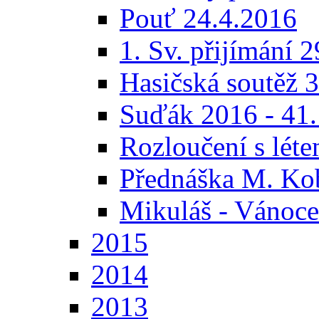
Pouť 24.4.2016
1. Sv. přijímání 
Hasičská soutěž 
Suďák 2016 - 41
Rozloučení s lét
Přednáška M. Ko
Mikuláš - Vánoc
2015
2014
2013