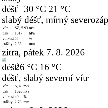
30 °C
21 °C
slabý déšť, mírný severozáp
vítr
SZ, 5.93
m/s
tlak
1017
hPa
vlhkost
55
%
srážky
2.83
mm
zítra, pátek 7. 8. 2026
26 °C
16 °C
déšť, slabý severní vítr
vítr
S, 4
m/s
tlak
1020
hPa
vlhkost
40
%
srážky
2.78
mm