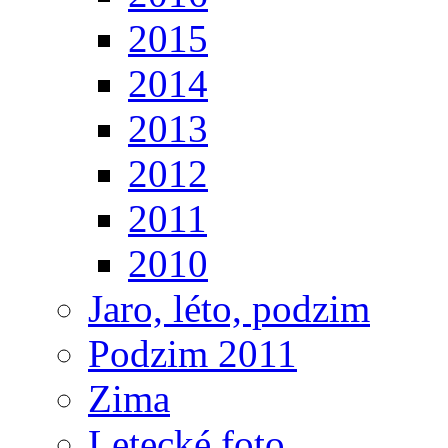
2015
2014
2013
2012
2011
2010
Jaro, léto, podzim
Podzim 2011
Zima
Letecké foto