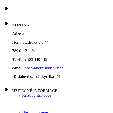
KONTAKT
Adresa
Horní Studénky č.p.44
789 01 Zábřeh
Telefon:
583 440 145
e-mail:
obec@hornistudenky.cz
ID datové schránky:
4kaar7i
UŽITEČNÉ INFORMACE
Krizový štáb obce
Hasiči informují