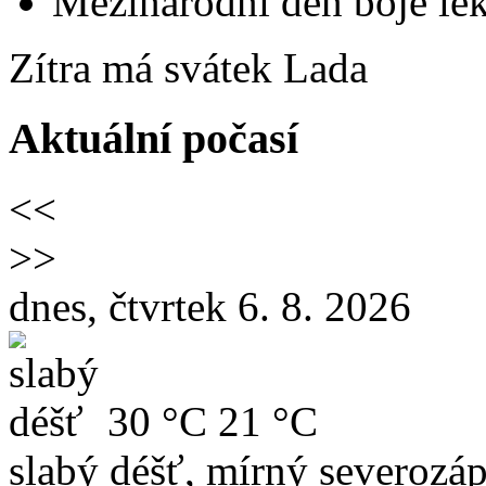
Mezinárodní den boje lék
Zítra má svátek
Lada
Aktuální počasí
<<
>>
dnes, čtvrtek 6. 8. 2026
30 °C
21 °C
slabý déšť, mírný severozáp