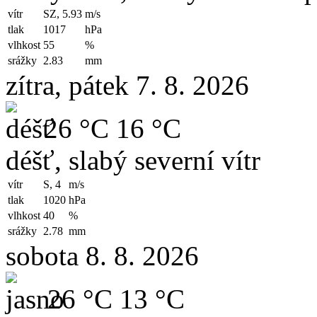
vítr
SZ, 5.93
m/s
tlak
1017
hPa
vlhkost
55
%
srážky
2.83
mm
zítra, pátek 7. 8. 2026
26 °C
16 °C
déšť, slabý severní vítr
vítr
S, 4
m/s
tlak
1020
hPa
vlhkost
40
%
srážky
2.78
mm
sobota 8. 8. 2026
26 °C
13 °C