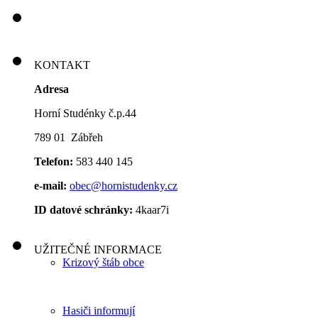
KONTAKT
Adresa
Horní Studénky č.p.44
789 01 Zábřeh
Telefon:
583 440 145
e-mail:
obec@hornistudenky.cz
ID datové schránky:
4kaar7i
UŽITEČNÉ INFORMACE
Krizový štáb obce
Hasiči informují