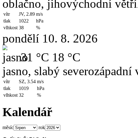
oblačno, jihovýchodní větř
vítr
JV, 2.89
m/s
tlak
1022
hPa
vlhkost
38
%
pondělí 10. 8. 2026
31 °C
18 °C
jasno, slabý severozápadní v
vítr
SZ, 3.54
m/s
tlak
1019
hPa
vlhkost
32
%
Kalendář
měsíc
rok