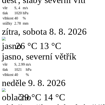
vítr
S, 4
m/s
tlak
1020
hPa
vlhkost
40
%
srážky
2.78
mm
zítra, sobota 8. 8. 2026
26 °C
13 °C
jasno, severní větřík
vítr
S, 2.99
m/s
tlak
1021
hPa
vlhkost
40
%
neděle 9. 8. 2026
29 °C
14 °C