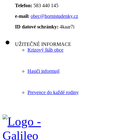
Telefon:
583 440 145
e-mail:
obec@hornistudenky.cz
ID datové schránky:
4kaar7i
UŽITEČNÉ INFORMACE
Krizový štáb obce
Hasiči informují
Prevence do každé rodiny