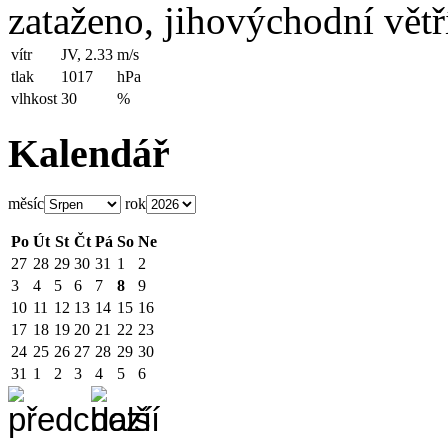
zataženo, jihovýchodní větř
vítr
JV, 2.33
m/s
tlak
1017
hPa
vlhkost
30
%
Kalendář
měsíc
rok
Po
Út
St
Čt
Pá
So
Ne
27
28
29
30
31
1
2
3
4
5
6
7
8
9
10
11
12
13
14
15
16
17
18
19
20
21
22
23
24
25
26
27
28
29
30
31
1
2
3
4
5
6