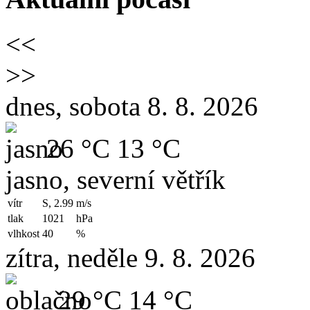
<<
>>
dnes, sobota 8. 8. 2026
26 °C
13 °C
jasno, severní větřík
vítr
S, 2.99
m/s
tlak
1021
hPa
vlhkost
40
%
zítra, neděle 9. 8. 2026
29 °C
14 °C