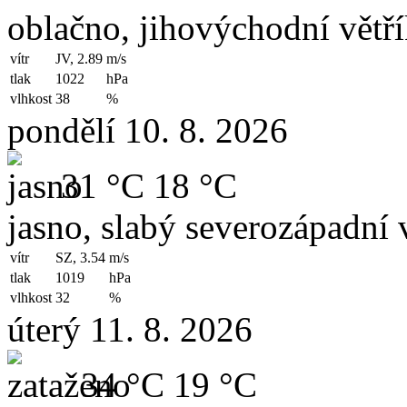
oblačno, jihovýchodní větř
vítr
JV, 2.89
m/s
tlak
1022
hPa
vlhkost
38
%
pondělí 10. 8. 2026
31 °C
18 °C
jasno, slabý severozápadní v
vítr
SZ, 3.54
m/s
tlak
1019
hPa
vlhkost
32
%
úterý 11. 8. 2026
34 °C
19 °C