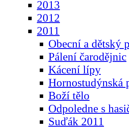
2013
2012
2011
Obecní a dětský p
Pálení čarodějnic
Kácení lípy
Hornostudýnská 
Boží tělo
Odpoledne s hasi
Suďák 2011