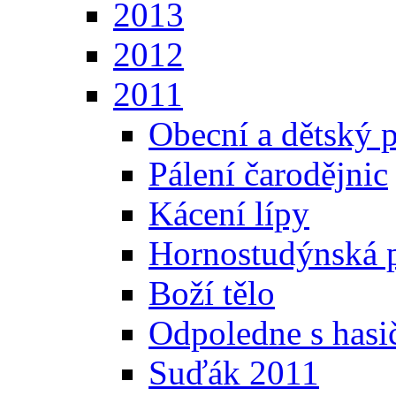
2013
2012
2011
Obecní a dětský p
Pálení čarodějnic
Kácení lípy
Hornostudýnská 
Boží tělo
Odpoledne s hasi
Suďák 2011