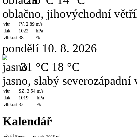
oblačno, jihovýchodní větř
vítr
JV, 2.89
m/s
tlak
1022
hPa
vlhkost
38
%
pondělí 10. 8. 2026
31 °C
18 °C
jasno, slabý severozápadní v
vítr
SZ, 3.54
m/s
tlak
1019
hPa
vlhkost
32
%
Kalendář
měsíc
rok