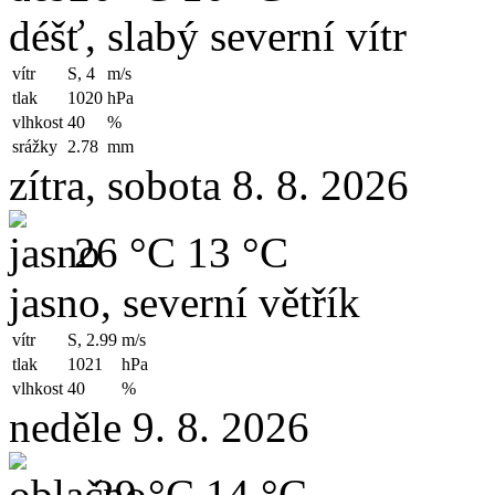
déšť, slabý severní vítr
vítr
S, 4
m/s
tlak
1020
hPa
vlhkost
40
%
srážky
2.78
mm
zítra, sobota 8. 8. 2026
26 °C
13 °C
jasno, severní větřík
vítr
S, 2.99
m/s
tlak
1021
hPa
vlhkost
40
%
neděle 9. 8. 2026
29 °C
14 °C