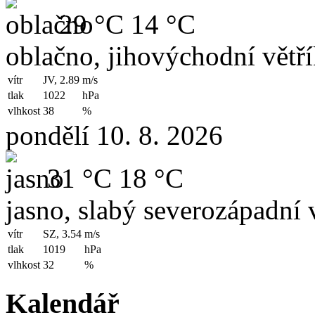
29 °C
14 °C
oblačno, jihovýchodní větř
vítr
JV, 2.89
m/s
tlak
1022
hPa
vlhkost
38
%
pondělí 10. 8. 2026
31 °C
18 °C
jasno, slabý severozápadní v
vítr
SZ, 3.54
m/s
tlak
1019
hPa
vlhkost
32
%
Kalendář