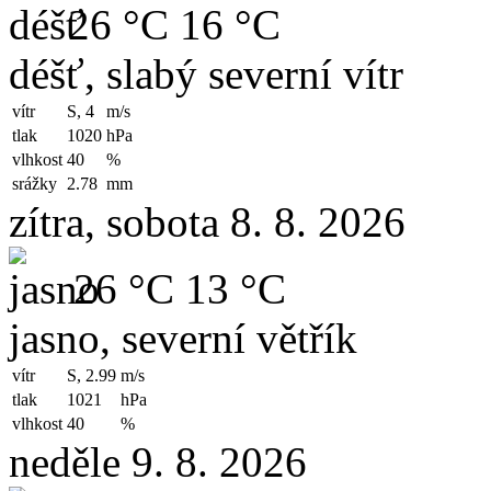
26 °C
16 °C
déšť, slabý severní vítr
vítr
S, 4
m/s
tlak
1020
hPa
vlhkost
40
%
srážky
2.78
mm
zítra, sobota 8. 8. 2026
26 °C
13 °C
jasno, severní větřík
vítr
S, 2.99
m/s
tlak
1021
hPa
vlhkost
40
%
neděle 9. 8. 2026