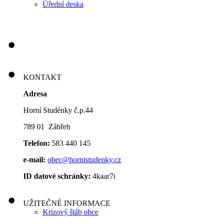
Úřední deska
KONTAKT
Adresa
Horní Studénky č.p.44
789 01 Zábřeh
Telefon:
583 440 145
e-mail:
obec@hornistudenky.cz
ID datové schránky:
4kaar7i
UŽITEČNÉ INFORMACE
Krizový štáb obce