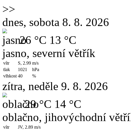
>>
dnes, sobota 8. 8. 2026
26 °C
13 °C
jasno, severní větřík
vítr
S, 2.99
m/s
tlak
1021
hPa
vlhkost
40
%
zítra, neděle 9. 8. 2026
29 °C
14 °C
oblačno, jihovýchodní větř
vítr
JV, 2.89
m/s