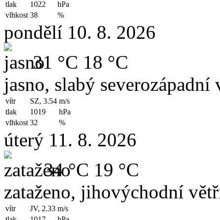
tlak
1022
hPa
vlhkost
38
%
pondělí 10. 8. 2026
31 °C
18 °C
jasno, slabý severozápadní v
vítr
SZ, 3.54
m/s
tlak
1019
hPa
vlhkost
32
%
úterý 11. 8. 2026
34 °C
19 °C
zataženo, jihovýchodní větř
vítr
JV, 2.33
m/s
tlak
1017
hPa