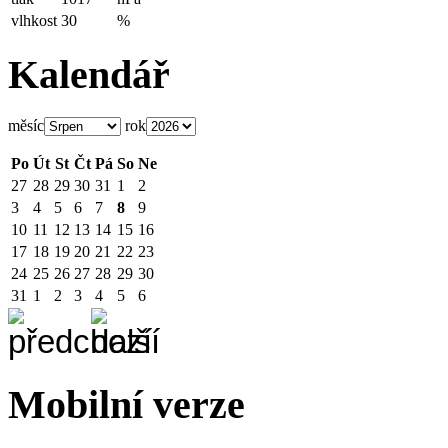
vlhkost
30
%
Kalendář
měsíc
rok
Po
Út
St
Čt
Pá
So
Ne
27
28
29
30
31
1
2
3
4
5
6
7
8
9
10
11
12
13
14
15
16
17
18
19
20
21
22
23
24
25
26
27
28
29
30
31
1
2
3
4
5
6
Mobilní verze