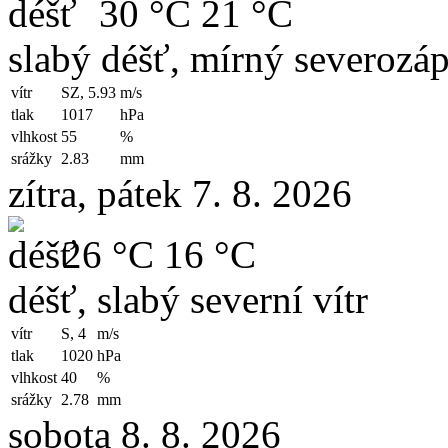
30 °C
21 °C
slabý déšť, mírný severozáp
vítr
SZ, 5.93
m/s
tlak
1017
hPa
vlhkost
55
%
srážky
2.83
mm
zítra, pátek 7. 8. 2026
26 °C
16 °C
déšť, slabý severní vítr
vítr
S, 4
m/s
tlak
1020
hPa
vlhkost
40
%
srážky
2.78
mm
sobota 8. 8. 2026