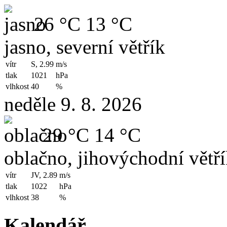
26 °C
13 °C
jasno, severní větřík
vítr
S, 2.99
m/s
tlak
1021
hPa
vlhkost
40
%
neděle 9. 8. 2026
29 °C
14 °C
oblačno, jihovýchodní větř
vítr
JV, 2.89
m/s
tlak
1022
hPa
vlhkost
38
%
Kalendář