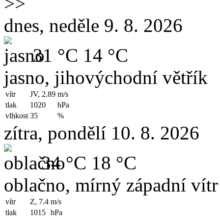
>>
dnes, neděle 9. 8. 2026
31 °C
14 °C
jasno, jihovýchodní větřík
vítr
JV, 2.89
m/s
tlak
1020
hPa
vlhkost
35
%
zítra, pondělí 10. 8. 2026
34 °C
18 °C
oblačno, mírný západní vítr
vítr
Z, 7.4
m/s
tlak
1015
hPa