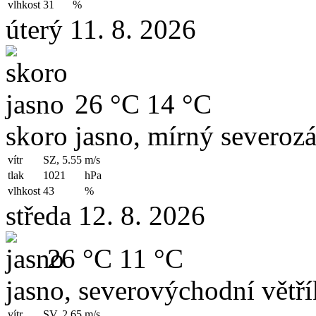
vlhkost
31
%
úterý 11. 8. 2026
26 °C
14 °C
skoro jasno, mírný severozá
vítr
SZ, 5.55
m/s
tlak
1021
hPa
vlhkost
43
%
středa 12. 8. 2026
26 °C
11 °C
jasno, severovýchodní větří
vítr
SV, 2.65
m/s