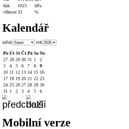
tlak
1025
hPa
vlhkost
33
%
Kalendář
měsíc
rok
Po
Út
St
Čt
Pá
So
Ne
27
28
29
30
31
1
2
3
4
5
6
7
8
9
10
11
12
13
14
15
16
17
18
19
20
21
22
23
24
25
26
27
28
29
30
31
1
2
3
4
5
6
Mobilní verze