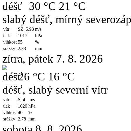
30 °C
21 °C
slabý déšť, mírný severozáp
vítr
SZ, 5.93
m/s
tlak
1017
hPa
vlhkost
55
%
srážky
2.83
mm
zítra, pátek 7. 8. 2026
26 °C
16 °C
déšť, slabý severní vítr
vítr
S, 4
m/s
tlak
1020
hPa
vlhkost
40
%
srážky
2.78
mm
sobota 8. 8. 2026