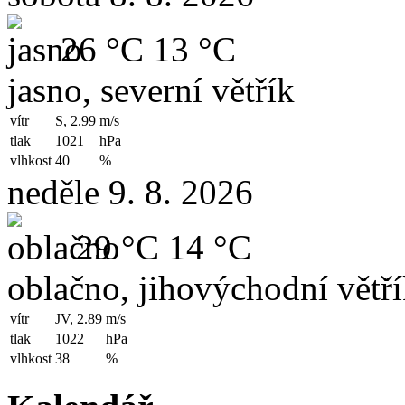
26 °C
13 °C
jasno, severní větřík
vítr
S, 2.99
m/s
tlak
1021
hPa
vlhkost
40
%
neděle 9. 8. 2026
29 °C
14 °C
oblačno, jihovýchodní větř
vítr
JV, 2.89
m/s
tlak
1022
hPa
vlhkost
38
%